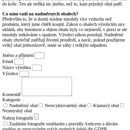
do koše. Ten ale neříká nic jiného, než to, kam prázdný obal patří.
Co nám vadí na nadměrných obalech?
Především to, že si domů nosíme mnohdy více vzduchu než
produktu, který jsme chtěli koupit. Zákon o obalech výrobcům sice
ukládá, aby hmotnost a objem obalu byly co nejmenší, v praxi se ale
mnohdy setkáváme s opakem. Výrobci zákon porušují. Nadměrné
obaly zbytečně zatěžují životní prostředí, a navíc, pokud použijeme
velký obal jednorázově, stane se záhy i velkým odpadem.
Jméno a příjmení
Email
Název výrobku
Výrobce
Komentář
Kategorie
Nadměrný obal
Nerecyklovatelný obal
Klamavý obal
Nesmyslný obal
Nahraj fotografii
Zasláním fotografie souhlasím s pravidly Anticeny a dávám
souhlas se zpracováním svých osobních údajů dle GDPR.