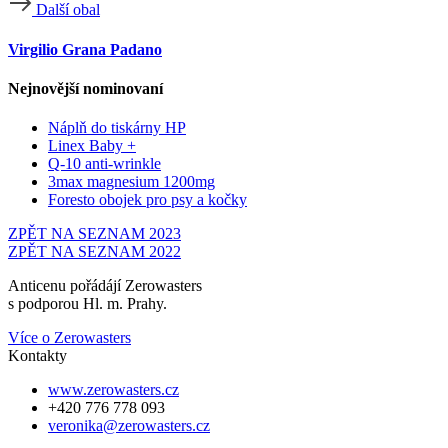
Další obal
Virgilio Grana Padano
Nejnovější nominovaní
Náplň do tiskárny HP
Linex Baby +
Q-10 anti-wrinkle
3max magnesium 1200mg
Foresto obojek pro psy a kočky
ZPĚT NA SEZNAM 2023
ZPĚT NA SEZNAM 2022
Anticenu pořádájí Zerowasters
s podporou Hl. m. Prahy.
Více o Zerowasters
Kontakty
www.zerowasters.cz
+420 776 778 093
veronika@zerowasters.cz