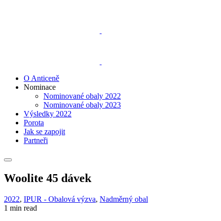
O Anticeně
Nominace
Nominované obaly 2022
Nominované obaly 2023
Výsledky 2022
Porota
Jak se zapojit
Partneři
Woolite 45 dávek
2022
,
IPUR - Obalová výzva
,
Nadměrný obal
1 min read