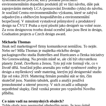
environmentálním dopadům produktů již ve fázi návrhu, dále pak
zapojováním metody LCA (posuzování životního cyklu) do návrhu.
Je součástí Centra environmentálního výzkumu, které se zabývá
odpadovým a oběhovým hospodářstvím a environmentální
bezpečností. V minulosti vystudoval průmyslový a produktový
design na ČVUT Praha a nyní působí jako designér na volné noze.
Za svou designovou tvorbu dostal ocenění jako jsou Best in design,
Graduation projects a Czech design award.
Michaela Thomas
Jinak než marketingově firmy komunikovat nemůžou. To nejde.
Nebo ne? Míša Thomas je majitelka etického design
packagingového studia Butterflies and Hurricanes a členka iniciativy
No Greenwashing. Na prvním místě se, ale cítí být obyvatelkou
planety Země, člověkem a ženou. Tyto její role formují vše, co v
životě dělá. Součástí jejího arsenálu pro velké systémové změny je
design a myšlenkový směr matering, kterým její designerské studio
žije od roku 2019. Mattering firmám pomáhá stát se tím, čím
skutečně jsou. Namísto tabulek, grafů a analýz používá
jemnohmotné a niterné procesy. V nich zrcadlí a odlupuje
nepotřebné slupky, čímž vzniká prostor pro vyprávění Nového
příběhu.
Co nám vadí na nesmyslných obalech?
Tyhle obaly jsou nesmyslné především proto, že jsou úplně