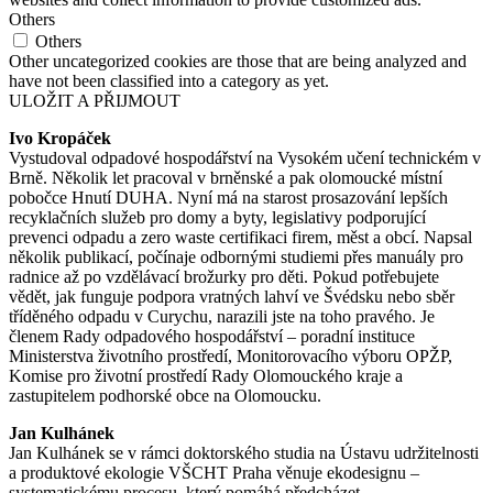
Others
Others
Other uncategorized cookies are those that are being analyzed and
have not been classified into a category as yet.
ULOŽIT A PŘIJMOUT
Ivo Kropáček
Vystudoval odpadové hospodářství na Vysokém učení technickém v
Brně. Několik let pracoval v brněnské a pak olomoucké místní
pobočce Hnutí DUHA. Nyní má na starost prosazování lepších
recyklačních služeb pro domy a byty, legislativy podporující
prevenci odpadu a zero waste certifikaci firem, měst a obcí. Napsal
několik publikací, počínaje odbornými studiemi přes manuály pro
radnice až po vzdělávací brožurky pro děti. Pokud potřebujete
vědět, jak funguje podpora vratných lahví ve Švédsku nebo sběr
tříděného odpadu v Curychu, narazili jste na toho pravého. Je
členem Rady odpadového hospodářství – poradní instituce
Ministerstva životního prostředí, Monitorovacího výboru OPŽP,
Komise pro životní prostředí Rady Olomouckého kraje a
zastupitelem podhorské obce na Olomoucku.
Jan Kulhánek
Jan Kulhánek se v rámci doktorského studia na Ústavu udržitelnosti
a produktové ekologie VŠCHT Praha věnuje ekodesignu –
systematickému procesu, který pomáhá předcházet