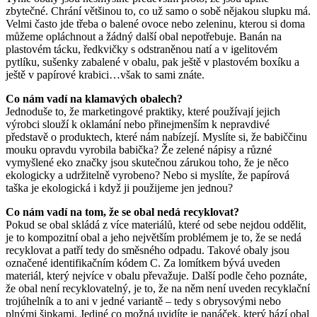
zbytečné. Chrání většinou to, co už samo o sobě nějakou slupku má.
Velmi často jde třeba o balené ovoce nebo zeleninu, kterou si doma
můžeme opláchnout a žádný další obal nepotřebuje. Banán na
plastovém tácku, ředkvičky s odstraněnou natí a v igelitovém
pytlíku, sušenky zabalené v obalu, pak ještě v plastovém boxíku a
ještě v papírové krabici…však to sami znáte.
Co nám vadí na klamavých obalech?
Jednoduše to, že marketingové praktiky, které používají jejich
výrobci slouží k oklamání nebo přinejmenším k nepravdivé
představě o produktech, které nám nabízejí. Myslíte si, že babiččinu
mouku opravdu vyrobila babička? Že zelené nápisy a různé
vymyšlené eko značky jsou skutečnou zárukou toho, že je něco
ekologicky a udržitelně vyrobeno? Nebo si myslíte, že papírová
taška je ekologická i když ji použijeme jen jednou?
Co nám vadí na tom, že se obal nedá recyklovat?
Pokud se obal skládá z více materiálů, které od sebe nejdou oddělit,
je to kompozitní obal a jeho největším problémem je to, že se nedá
recyklovat a patří tedy do směsného odpadu. Takové obaly jsou
označené identifikačním kódem C. Za lomítkem bývá uveden
materiál, který nejvíce v obalu převažuje. Další podle čeho poznáte,
že obal není recyklovatelný, je to, že na něm není uveden recyklační
trojúhelník a to ani v jedné variantě – tedy s obrysovými nebo
plnými šipkami. Jediné co možná uvidíte je panáček, který hází obal